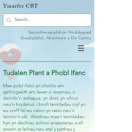
Ymarfer CBT
Seicotherapyddion Ymddygiad
Gwybyddol, Abertawe a De Cymru
Tudalen Plant a Phobl Ifanc
Mae pobl ifanc yn chwilio am
gefnogaeth am lawer o resymau, o
deimlo'n anhapus, yn drist, yn ofnus
neu'n bryderus, i brofi teimladau cryf yn
eu corff fel eu calon yn rasio neu'n
teimlo'n sâl.
Weithiau mae'r teimladau
hyn yn dechrau achosi anawsterau a all
arwain at leihau neu atal y pethau y