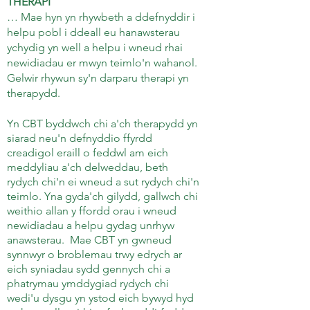
THERAPI
… Mae hyn yn rhywbeth a ddefnyddir i
helpu pobl i ddeall eu hanawsterau
ychydig yn well a helpu i wneud rhai
newidiadau er mwyn teimlo'n wahanol.
Gelwir rhywun sy'n darparu therapi yn
therapydd.
Yn CBT byddwch chi a'ch therapydd yn
siarad neu'n defnyddio ffyrdd
creadigol eraill o feddwl am eich
meddyliau a'ch delweddau, beth
rydych chi'n ei wneud a sut rydych chi'n
teimlo. Yna gyda'ch gilydd, gallwch chi
weithio allan y ffordd orau i wneud
newidiadau a helpu gydag unrhyw
anawsterau.
Mae CBT yn gwneud
synnwyr o broblemau trwy edrych ar
eich syniadau sydd gennych chi a
phatrymau ymddygiad rydych chi
wedi'u dysgu yn ystod eich bywyd hyd