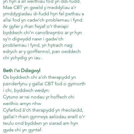
yn hyn a all weithiau fod yn ddi-fudd.
Mae CBT yn gweld y meddyliau a'r
ymddygiadau di-fudd hyn fel pethau a
allai fod yn cadw'ch problemau i fynd.
Ar gyfer y rhan fwyaf o'r therapi
byddwch chi'n canolbwyntio ar yr hyn
sy'n digwydd nawr i gadw'ch
problemau i fynd, yn hytrach nag
edrych ar y gorffennol, pan oeddech
chi ychydig yn iau
.
Beth i'w Ddisgwyl
Os byddwch chi a'ch therapydd yn
penderfynu y gallai CBT fod o gymorth
i chi, byddwch wedyn:
Cytuno ar rai nodau yr hoffech chi
weithio arnyn nhw
Cyfarfod â'ch therapydd yn rheolaidd,
gallai'r rhain gynnwys aelodau eraill o'r
teulu ond byddwn yn siarad am hyn
gyda chi yn gyntaf.