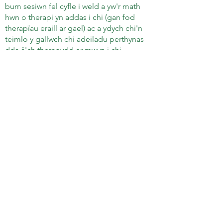
bum sesiwn fel cyfle i weld a yw'r math
hwn o therapi yn addas i chi (gan fod
therapïau eraill ar gael) ac a ydych chi'n
teimlo y gallwch chi adeiladu perthynas
dda â'ch therapydd er mwyn i chi
deimlo'n gyffyrddus i weithio gyda'n
gilydd.
Bydd sesiwn fel arfer yn para
unrhyw le rhwng 4
0 a 60 munud,
unwaith yr wythnos mae'n debyg i
ddechrau.
Cyfrinachedd
Mae llawer o bobl ifanc a welwn yn aml
yn dweud wrthym ar ddechrau therapi
eu bod yn poeni am ba wybodaeth y
gallem ei rhannu â phobl eraill sy'n cael
ei thrafod mewn therapi.
Mae popeth
rydyn ni'n siarad amdano gyda'n gilydd
yn gyfrinachol.
Mae hyn yn golygu bod
yr hyn rydyn ni'n ei drafod yn cael ei
gadw rhyngom ni, oni bai eich bod