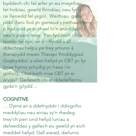
byddech chi fel arfer yn eu mwynhau,
fel hobïau, gweld ffrindiau, neu fynd i
rai lleoedd fel ysgol.
Weithiau, gallai
pobl ifanc fod yn gwneud y pethau hyn
o hyd ond yn ei chael hi'n anoddach
neu'n poeni mwy.
Pan fyddwch chi'n
teimlo fel hyn, un o'r ffyrdd a all
ddechrau helpu yw trwy ymuno â
therapydd mewn Therapi Ymddygiad
Gwybyddol, a elwir hefyd yn CBT yn fyr
(mae
hynny ychydig yn haws i'w
gofio!).
Ond beth mae CBT yn ei
olygu?
Gadewch i ni ei ddadelfennu
gyda'n gilydd ...
COGNITIVE
… Dyma air a ddefnyddir i ddisgrifio
meddyliau neu eiriau sy'n rhedeg
trwy'ch pen ond hefyd luniau a
delweddau y gallech eu gweld yn eich
meddwl hefyd. Gall siarad, darlunio