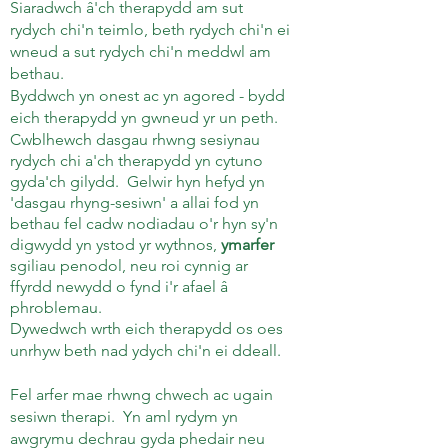
Siaradwch â'ch therapydd am sut
rydych chi'n teimlo, beth rydych chi'n ei
wneud a sut rydych chi'n meddwl am
bethau.
Byddwch yn onest ac yn agored - bydd
eich therapydd yn gwneud yr un peth.
Cwblhewch dasgau rhwng sesiynau
rydych chi a'ch therapydd yn cytuno
gyda'ch gilydd.
Gelwir hyn hefyd yn
'dasgau rhyng-sesiwn' a allai fod yn
bethau fel cadw nodiadau o'r hyn sy'n
digwydd yn ystod yr wythnos,
ymarfer
sgiliau penodol, neu roi cynnig ar
ffyrdd newydd o fynd i'r afael â
phroblemau.
Dywedwch wrth eich therapydd os oes
unrhyw beth nad ydych chi'n ei ddeall.
Fel arfer mae rhwng chwech ac ugain
sesiwn therapi.
Yn aml rydym yn
awgrymu dechrau gyda phedair neu