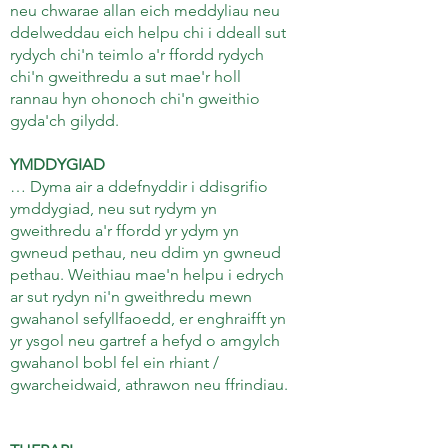
neu chwarae allan eich meddyliau neu
ddelweddau eich helpu chi i ddeall sut
rydych chi'n teimlo a'r ffordd rydych
chi'n gweithredu a sut mae'r holl
rannau hyn ohonoch chi'n gweithio
gyda'ch gilydd.
YMDDYGIAD
… Dyma air a ddefnyddir i ddisgrifio
ymddygiad, neu sut rydym yn
gweithredu a'r ffordd yr ydym yn
gwneud pethau, neu ddim yn gwneud
pethau. Weithiau mae'n helpu i edrych
ar sut rydyn ni'n gweithredu mewn
gwahanol sefyllfaoedd, er enghraifft yn
yr ysgol neu gartref a hefyd o amgylch
gwahanol bobl fel ein rhiant /
gwarcheidwaid, athrawon neu ffrindiau.